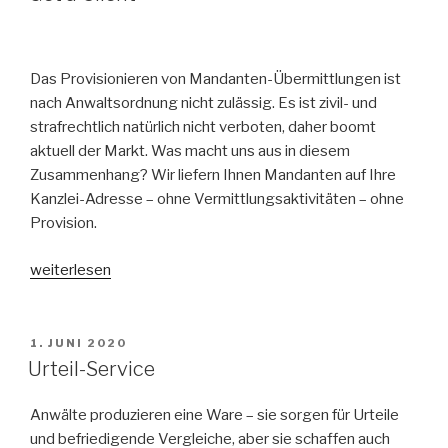
Das Provisionieren von Mandanten-Übermittlungen ist
nach Anwaltsordnung nicht zulässig. Es ist zivil- und
strafrechtlich natürlich nicht verboten, daher boomt
aktuell der Markt. Was macht uns aus in diesem
Zusammenhang? Wir liefern Ihnen Mandanten auf Ihre
Kanzlei-Adresse – ohne Vermittlungsaktivitäten – ohne
Provision.
„Get
weiterlesen
a
Client“
VERÖFFENTLICHT
1. JUNI 2020
AM
Urteil-Service
Anwälte produzieren eine Ware – sie sorgen für Urteile
und befriedigende Vergleiche, aber sie schaffen auch