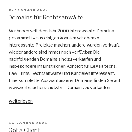
Commercials“
VERÖFFENTLICHT
8. FEBRUAR 2021
AM
Domains für Rechtsanwälte
Wir haben seit dem Jahr 2000 interessante Domains
gesammelt – aus einigen konnten wir ebenso
interessante Projekte machen, andere wurden verkauft,
wieder andere sind immer noch verfügbar. Die
nachfolgenden Domains sind zu verkaufen und
insbesondere im juristischen Kontext für Legalt techs,
Law Firms, Rechtsanwälte und Kanzleien interessant.
Eine komplette Auswahl unserer Domains finden Sie auf
www.verbraucherschutz.tv –
Domains zu verkaufen
„Domains
weiterlesen
für
Rechtsanwälte“
VERÖFFENTLICHT
16. JANUAR 2021
AM
Get a Client