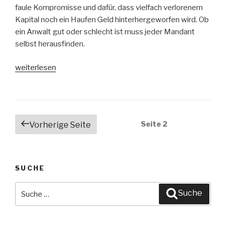
faule Kompromisse und dafür, dass vielfach verlorenem
Kapital noch ein Haufen Geld hinterhergeworfen wird. Ob
ein Anwalt gut oder schlecht ist muss jeder Mandant
selbst herausfinden.
„Urteil-
weiterlesen
Service“
Beitragsnavigation
Seite
2
Vorherige Seite
SUCHE
Suche
Suche
nach: