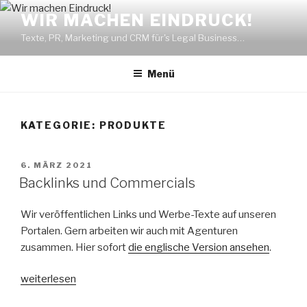
Zum
WIR MACHEN EINDRUCK!
Inhalt
Texte, PR, Marketing und CRM für's Legal Business…
springen
Menü
KATEGORIE: PRODUKTE
VERÖFFENTLICHT
6. MÄRZ 2021
AM
Backlinks und Commercials
Wir veröffentlichen Links und Werbe-Texte auf unseren
Portalen. Gern arbeiten wir auch mit Agenturen
zusammen. Hier sofort
die englische Version ansehen
.
„Backlinks
weiterlesen
und