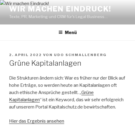
Zum
WIR MACHEN EINDRUCK!
Inhalt
Texte, PR, Marketing und CRM für's Legal Business…
springen
Menü
VERÖFFENTLICHT
2. APRIL 2022
VON
UDO SCHMALLENBERG
AM
Grüne Kapitalanlagen
Die Strukturen ändern sich: War es früher nur der Blick auf
hohe Erträge, so werden heute an Kapitalanlagen oft
auch ethische Ansprüche gestellt. „
Grüne
Kapitalanlagen
“ ist ein Keyword, das wir sehr erfolgreich
auf unserem Portal Kapitalschutz.de bewirtschaften.
Hier das Ergebnis ansehen