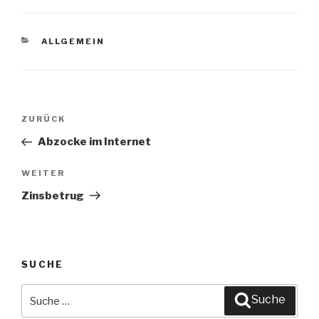
KATEGORIEN
ALLGEMEIN
Beitragsnavigation
ZURÜCK
Vorheriger
Beitrag
Abzocke im Internet
WEITER
Nächster
Beitrag
Zinsbetrug
SUCHE
Suche
Suche
nach: