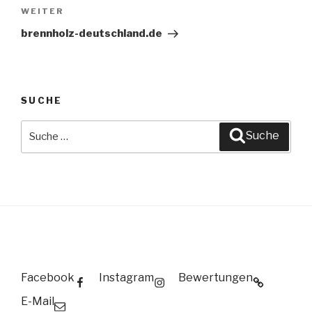
WEITER
Nächster
Beitrag
brennholz-deutschland.de
SUCHE
Suche
Suche
nach:
Facebook
Instagram
Bewertungen
E-Mail