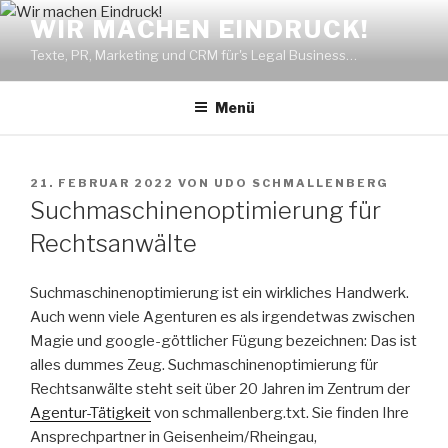
Zum
WIR MACHEN EINDRUCK!
Inhalt
Texte, PR, Marketing und CRM für's Legal Business…
springen
Menü
VERÖFFENTLICHT
21. FEBRUAR 2022
VON
UDO SCHMALLENBERG
AM
Suchmaschinenoptimierung für
Rechtsanwälte
Suchmaschinenoptimierung ist ein wirkliches Handwerk.
Auch wenn viele Agenturen es als irgendetwas zwischen
Magie und google-göttlicher Fügung bezeichnen: Das ist
alles dummes Zeug. Suchmaschinenoptimierung für
Rechtsanwälte steht seit über 20 Jahren im Zentrum der
Agentur-Tätigkeit
von schmallenberg.txt. Sie finden Ihre
Ansprechpartner in Geisenheim/Rheingau,