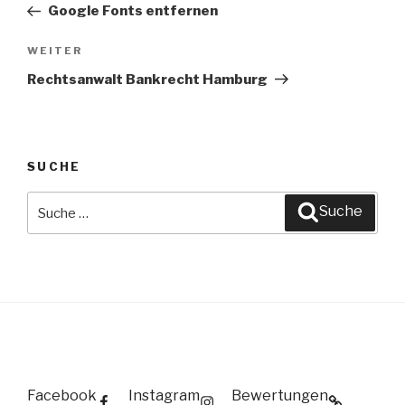
Beitrag
Google Fonts entfernen
WEITER
Nächster
Beitrag
Rechtsanwalt Bankrecht Hamburg
SUCHE
Suche
Suche
nach:
Facebook
Instagram
Bewertungen