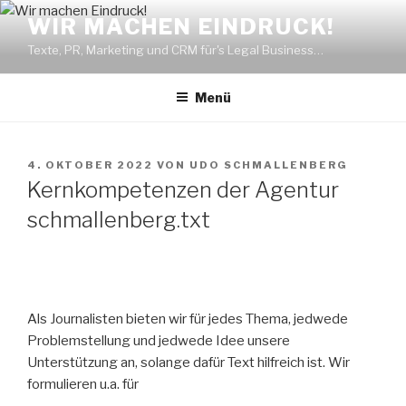
Zum
WIR MACHEN EINDRUCK!
Inhalt
Texte, PR, Marketing und CRM für's Legal Business…
springen
Menü
VERÖFFENTLICHT
4. OKTOBER 2022
VON
UDO SCHMALLENBERG
AM
Kernkompetenzen der Agentur
schmallenberg.txt
Als Journalisten bieten wir für jedes Thema, jedwede
Problemstellung und jedwede Idee unsere
Unterstützung an, solange dafür Text hilfreich ist. Wir
formulieren u.a. für